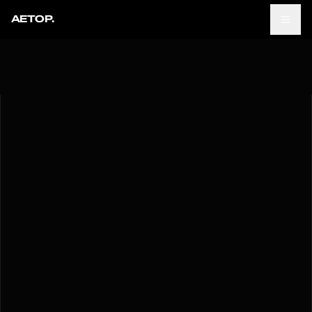
AETOP.
Men
Build
Spectacle
Creative
Branding
Websites
Book a Call
About Us
Work
Insights
hello@aetop.co
Contact