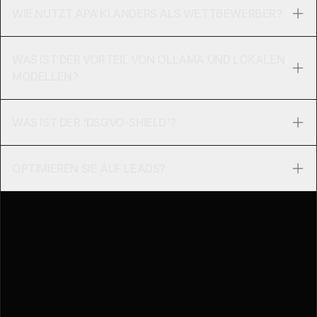
WIE NUTZT APA KI ANDERS ALS WETTBEWERBER?
WAS IST DER VORTEIL VON OLLAMA UND LOKALEN
MODELLEN?
WAS IST DER 'DSGVO-SHIELD'?
OPTIMIEREN SIE AUF LEADS?